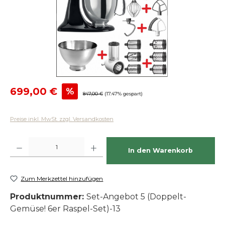
Verkaufspreis:
699,00 €
%
Regulärer Preis:
847,00 €
(17.47% gespart)
Preise inkl. MwSt. zzgl. Versandkosten
Produkt Anzahl: Gib den gewünschten Wert ein oder benutze die Schaltfläch
In den Warenkorb
Zum Merkzettel hinzufügen
Produktnummer:
Set-Angebot 5 (Doppelt-
Gemüse! 6er Raspel-Set)-13