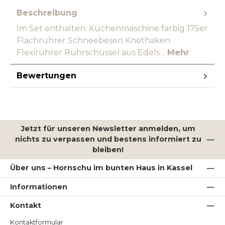
Beschreibung
Im Set enthalten: Küchenmaschine farbig 175er
Flachrührer Schneebesen Knethaken
Flexirührer Rührschüssel aus Edels…
Mehr
Bewertungen
Jetzt für unseren Newsletter anmelden, um
nichts zu verpassen und bestens informiert zu
bleiben!
Über uns – Hornschu im bunten Haus in Kassel
Informationen
Kontakt
Kontaktformular