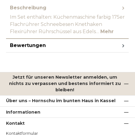
Beschreibung
Im Set enthalten: Küchenmaschine farbig 175er
Flachrührer Schneebesen Knethaken
Flexirührer Rührschüssel aus Edels…
Mehr
Bewertungen
Jetzt für unseren Newsletter anmelden, um
nichts zu verpassen und bestens informiert zu
bleiben!
Über uns – Hornschu im bunten Haus in Kassel
Informationen
Kontakt
Kontaktformular