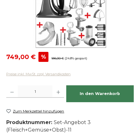
Verkaufspreis:
749,00 €
%
Regulärer Preis:
996,00 €
(24.8% gespart)
Preise inkl. MwSt. zzgl. Versandkosten
Produkt Anzahl: Gib den gewünschten Wert ein oder benutze die Schaltfläch
In den Warenkorb
Zum Merkzettel hinzufügen
Produktnummer:
Set-Angebot 3
(Fleisch+Gemüse+Obst)-11