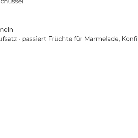
Schüssel
rommeln
atz - passiert Früchte für Marmelade, Konfitü