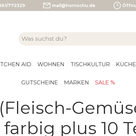
)561/772329
mail@hornschu.de
Öffnun
ITCHEN AID
WOHNEN
TISCHKULTUR
KÜCHE
GUTSCHEINE
MARKEN
SALE %
 (Fleisch-Gemüs
 farbig plus 10 T