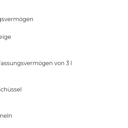
ungsvermögen
eige
assungsvermögen von 3 l
Schüssel
meln