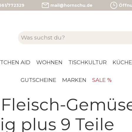
)561/772329
mail@hornschu.de
Öffnun
ITCHEN AID
WOHNEN
TISCHKULTUR
KÜCHE
GUTSCHEINE
MARKEN
SALE %
(Fleisch-Gemüse
ig plus 9 Teile