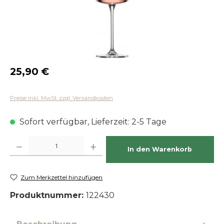
Regulärer Preis:
25,90 €
Preise inkl. MwSt. zzgl. Versandkosten
Sofort verfügbar, Lieferzeit: 2-5 Tage
Produkt Anzahl: Gib den gewünschten Wert ein oder benutze die Schaltfläch
In den Warenkorb
Zum Merkzettel hinzufügen
Produktnummer:
122430