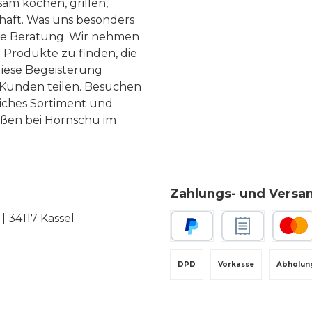
am kochen, grillen,
haft. Was uns besonders
te Beratung. Wir nehmen
 Produkte zu finden, die
diese Begeisterung
Kunden teilen. Besuchen
liches Sortiment und
eßen bei Hornschu im
Zahlungs- und Versa
 34117 Kassel
PayPal
Rechnungskauf
Kredit-
DPD
Vorkasse
Abholun