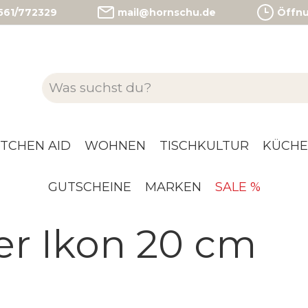
)561/772329
mail@hornschu.de
Öffnun
ITCHEN AID
WOHNEN
TISCHKULTUR
KÜCHE
GUTSCHEINE
MARKEN
SALE %
r Ikon 20 cm