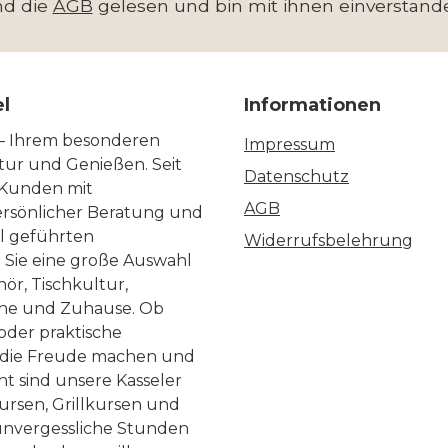
nd die
AGB
gelesen und bin mit ihnen einverstand
el
Informationen
 – Ihrem besonderen
Impressum
ltur und Genießen. Seit
Datenschutz
 Kunden mit
AGB
ersönlicher Beratung und
ll geführten
Widerrufsbelehrung
n Sie eine große Auswahl
ör, Tischkultur,
he und Zuhause. Ob
 oder praktische
, die Freude machen und
ht sind unsere Kasseler
ursen, Grillkursen und
nvergessliche Stunden