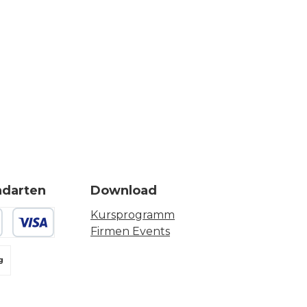
ndarten
Download
Kursprogramm
Firmen Events
 oder Debitkarte
g