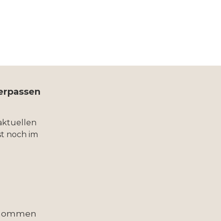
verpassen
aktuellen
t noch im
enommen