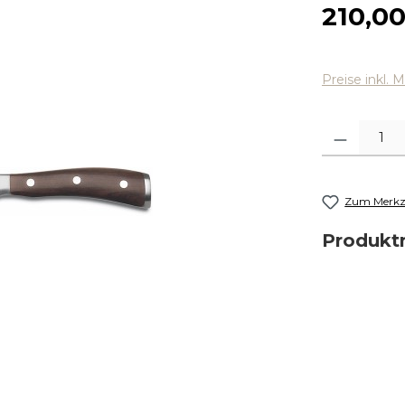
Regulärer
210,0
Preise inkl. 
Produkt Anza
Zum Merkze
Produk