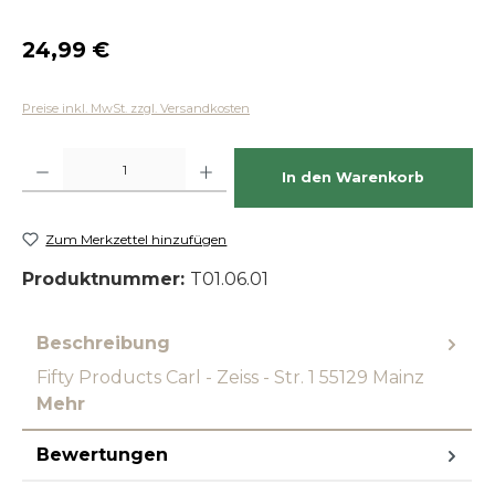
Regulärer Preis:
24,99 €
Preise inkl. MwSt. zzgl. Versandkosten
Produkt Anzahl: Gib den gewünschten Wert ein oder benutze die Schaltfläch
In den Warenkorb
Zum Merkzettel hinzufügen
Produktnummer:
T01.06.01
Beschreibung
Fifty Products Carl - Zeiss - Str. 1 55129 Mainz
Mehr
Bewertungen