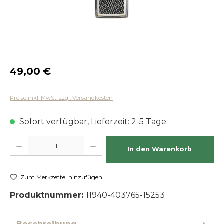
Regulärer Preis:
49,00 €
Preise inkl. MwSt. zzgl. Versandkosten
Sofort verfügbar, Lieferzeit: 2-5 Tage
Produkt Anzahl: Gib den gewünschten Wert ein oder benutze die Schaltfläch
In den Warenkorb
Zum Merkzettel hinzufügen
Produktnummer:
11940-403765-15253