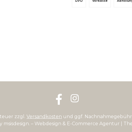
DPD
Vorkasse
Abholun
Facebook
Instagram
steuer zzgl.
Versandkosten
und ggf. Nachnahmegebühre
by
msisdesign. – Webdesign & E-Commerce Agentur
| Th