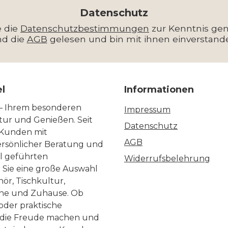
Adresse
*
Datenschutz
e die
Datenschutzbestimmungen
zur Kenntnis g
nd die
AGB
gelesen und bin mit ihnen einverstand
el
Informationen
 – Ihrem besonderen
Impressum
ltur und Genießen. Seit
Datenschutz
 Kunden mit
AGB
ersönlicher Beratung und
ll geführten
Widerrufsbelehrung
n Sie eine große Auswahl
ör, Tischkultur,
he und Zuhause. Ob
 oder praktische
, die Freude machen und