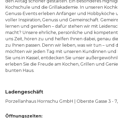
den Alltag schöner gestalten. Ein besonderes Highlig
Kochschule und die Grillakademie. In unseren Kochk
Genuss-Events erleben Anfänger und Hobbyköche u
voller Inspiration, Genuss und Gemeinschaft. Gemeins
lernen und genießen – dafür stehen wir mit Leidensc
macht? Unsere ehrliche, persönliche und kompeten
uns Zeit, hören zu und helfen Ihnen dabei, genau die
zu Ihnen passen. Denn wir lieben, was wir tun – und 
möchten wir jeden Tag mit unseren Kundinnen und 
Sie uns in Kassel, entdecken Sie unser außergewöhn
erleben Sie die Freude am Kochen, Grillen und Geni
bunten Haus.
Ladengeschäft
Porzellanhaus Hornschu GmbH | Oberste Gasse 3 - 7, |
Öffnungszeiten: