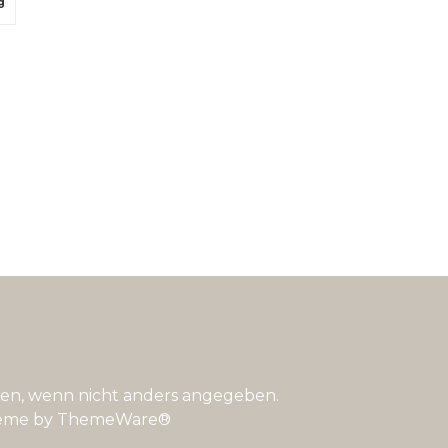
g
n, wenn nicht anders angegeben.
eme by
ThemeWare®