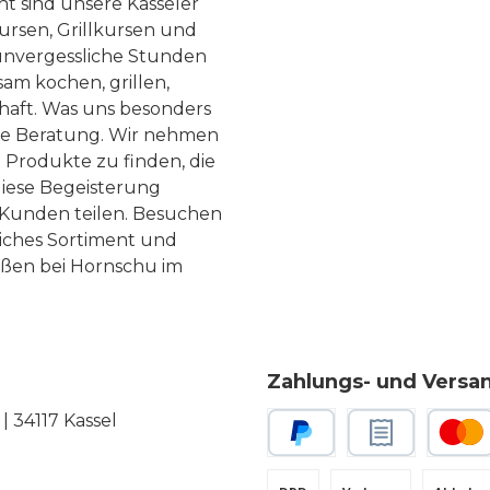
ht sind unsere Kasseler
ursen, Grillkursen und
nvergessliche Stunden
am kochen, grillen,
haft. Was uns besonders
te Beratung. Wir nehmen
 Produkte zu finden, die
diese Begeisterung
Kunden teilen. Besuchen
liches Sortiment und
eßen bei Hornschu im
Zahlungs- und Versa
 34117 Kassel
PayPal
Rechnungskauf
Kredit-