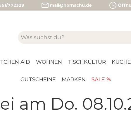
)561/772329
mail@hornschu.de
Öffnun
ITCHEN AID
WOHNEN
TISCHKULTUR
KÜCHE
GUTSCHEINE
MARKEN
SALE %
i am Do. 08.10.2