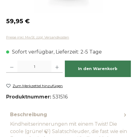
Regulärer Preis:
59,95 €
Preise inkl. MwSt. zzgl. Versandkosten
Sofort verfügbar, Lieferzeit: 2-5 Tage
Produkt Anzahl: Gib den gewünschten Wert ein oder benutze die Schaltfläch
In den Warenkorb
Zum Merkzettel hinzufügen
Produktnummer:
531516
Beschreibung
Kindheitserinnerungen mit einem Twist! Die
coole (grüne! 🍃) Salatschleuder, die fast wie ein