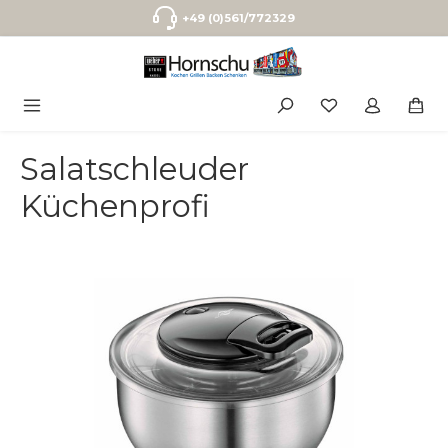
Zum Hauptinhalt springen
+49 (0)561/772329
Salatschleuder
Küchenprofi
Bildergalerie überspringen