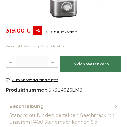
Verkaufspreis:
319,00 €
%
Regulärer Preis:
359,00 €
(11.14% gespart)
Preise inkl. MwSt. zzgl. Versandkosten
Produkt Anzahl: Gib den gewünschten Wert ein oder benutze die Schaltfläch
In den Warenkorb
Zum Merkzettel hinzufügen
Produktnummer:
5KSB4026EMS
Beschreibung
Standmixer für den perfekten Geschmack Mit
unserem K400 Standmixer können Sie