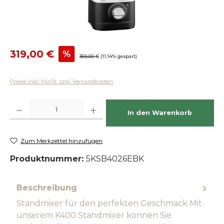
Verkaufspreis:
319,00 €
%
Regulärer Preis:
359,00 €
(11.14% gespart)
Preise inkl. MwSt. zzgl. Versandkosten
Produkt Anzahl: Gib den gewünschten Wert ein oder benutze die Schaltfläch
In den Warenkorb
Zum Merkzettel hinzufügen
Produktnummer:
5KSB4026EBK
Beschreibung
Standmixer für den perfekten Geschmack Mit
unserem K400 Standmixer können Sie