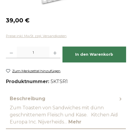
Regulärer Preis:
39,00 €
Preise inkl. MwSt. zzgl. Versandkosten
Produkt Anzahl: Gib den gewünschten Wert ein oder benutze die Schaltfläch
In den Warenkorb
Zum Merkzettel hinzufügen
Produktnummer:
5KTSR1
Beschreibung
Zum Toasten von Sandwiches mit dünn
geschnittenem Fleisch und Käse. Kitchen Aid
Europa Inc. Nijverheids…
Mehr