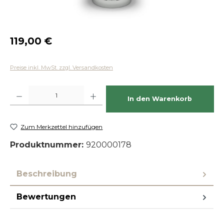
Regulärer Preis:
119,00 €
Preise inkl. MwSt. zzgl. Versandkosten
Produkt Anzahl: Gib den gewünschten Wert ein oder benutze die Schaltfläch
In den Warenkorb
Zum Merkzettel hinzufügen
Produktnummer:
920000178
Beschreibung
Bewertungen