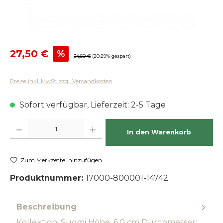
Verkaufspreis:
27,50 €
%
Regulärer Preis:
34,50 €
(20.29% gespart)
Preise inkl. MwSt. zzgl. Versandkosten
Sofort verfügbar, Lieferzeit: 2-5 Tage
Produkt Anzahl: Gib den gewünschten Wert ein oder benutze die Schaltfläch
In den Warenkorb
Zum Merkzettel hinzufügen
Produktnummer:
17000-800001-14742
Beschreibung
Kollektion: Suomi Höhe: 6,0 cm Durchmesser: