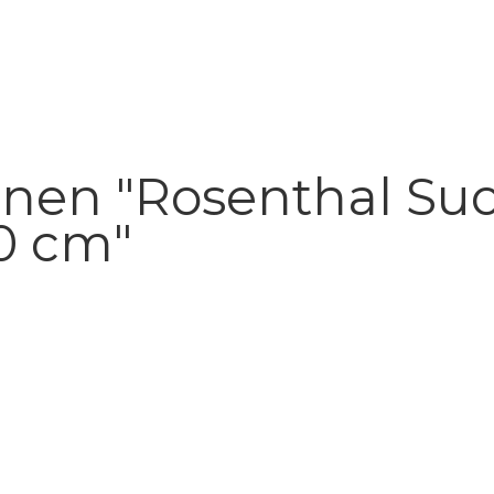
onen "Rosenthal Su
20 cm"