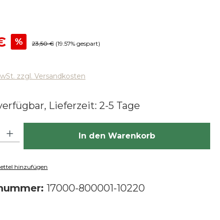
reis:
€
%
Regulärer Preis:
23,50 €
(19.57% gespart)
MwSt. zzgl. Versandkosten
erfügbar, Lieferzeit: 2-5 Tage
hl: Gib den gewünschten Wert ein oder benutze die Schaltfläch
In den Warenkorb
ttel hinzufügen
tnummer:
17000-800001-10220