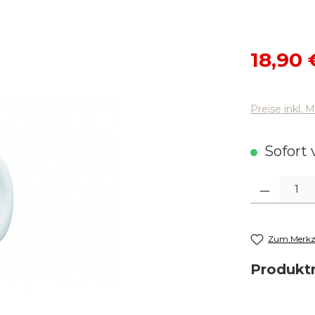
Verkaufsp
18,90 
Preise inkl. 
Sofort v
Produkt Anza
Zum Merkze
Produk