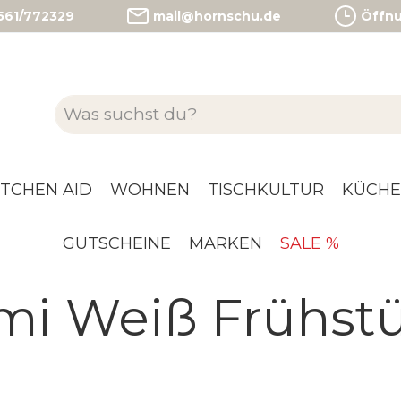
)561/772329
mail@hornschu.de
Öffnun
ITCHEN AID
WOHNEN
TISCHKULTUR
KÜCHE
GUTSCHEINE
MARKEN
SALE %
i Weiß Frühstü