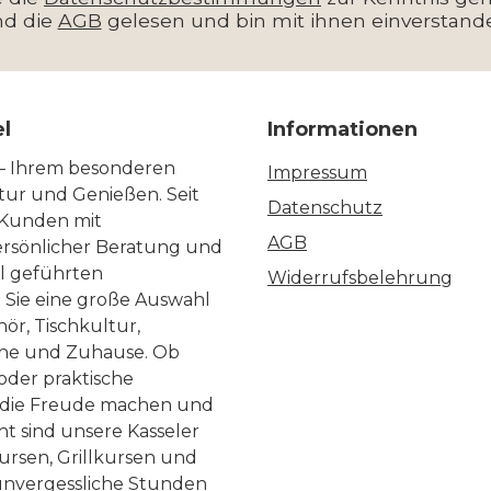
nd die
AGB
gelesen und bin mit ihnen einverstand
el
Informationen
 – Ihrem besonderen
Impressum
ltur und Genießen. Seit
Datenschutz
 Kunden mit
AGB
ersönlicher Beratung und
ll geführten
Widerrufsbelehrung
n Sie eine große Auswahl
ör, Tischkultur,
he und Zuhause. Ob
 oder praktische
, die Freude machen und
ht sind unsere Kasseler
ursen, Grillkursen und
nvergessliche Stunden