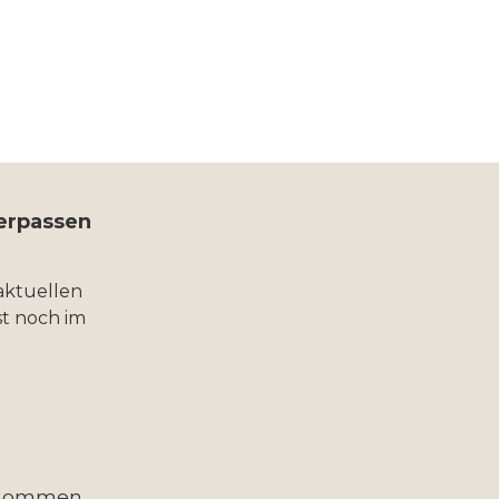
verpassen
aktuellen
t noch im
enommen