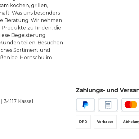
am kochen, grillen,
haft. Was uns besonders
te Beratung. Wir nehmen
 Produkte zu finden, die
diese Begeisterung
Kunden teilen. Besuchen
liches Sortiment und
eßen bei Hornschu im
Zahlungs- und Versa
 34117 Kassel
PayPal
Rechnungskauf
Kredit-
DPD
Vorkasse
Abholun