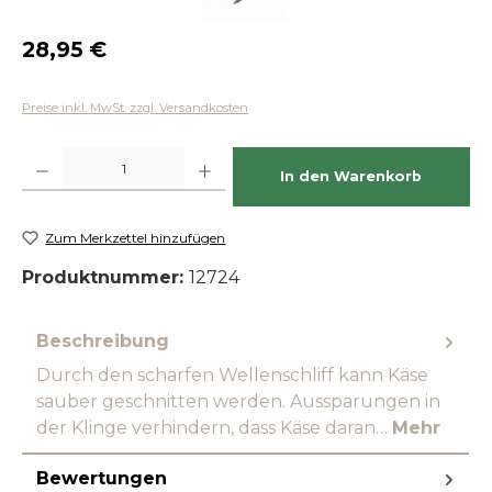
Regulärer Preis:
28,95 €
Preise inkl. MwSt. zzgl. Versandkosten
Produkt Anzahl: Gib den gewünschten Wert ein oder benutze die Schaltfläch
In den Warenkorb
Zum Merkzettel hinzufügen
Produktnummer:
12724
Beschreibung
Durch den scharfen Wellenschliff kann Käse
sauber geschnitten werden. Aussparungen in
der Klinge verhindern, dass Käse daran…
Mehr
Bewertungen