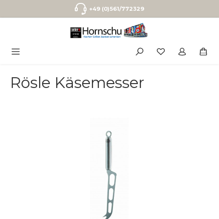
Zum Hauptinhalt springen
+49 (0)561/772329
Rösle Käsemesser
Bildergalerie überspringen