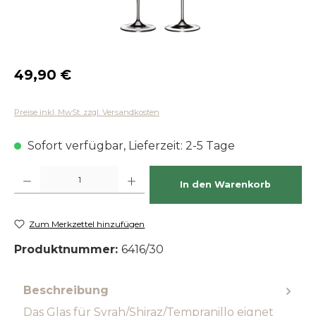
Regulärer Preis:
49,90 €
Preise inkl. MwSt. zzgl. Versandkosten
Sofort verfügbar, Lieferzeit: 2-5 Tage
Produkt Anzahl: Gib den gewünschten Wert ein oder benutze die Schaltfläch
In den Warenkorb
Zum Merkzettel hinzufügen
Produktnummer:
6416/30
Beschreibung
Das Glas für Syrah/Shiraz/Tempranillo eignet