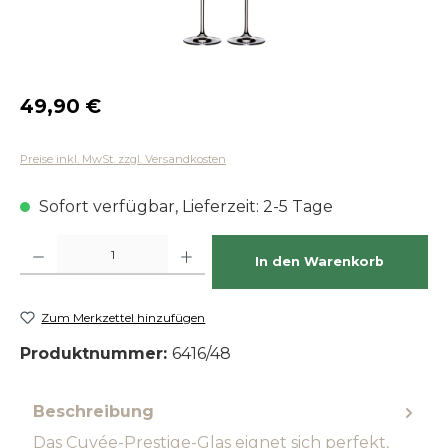
Regulärer Preis:
49,90 €
Preise inkl. MwSt. zzgl. Versandkosten
Sofort verfügbar, Lieferzeit: 2-5 Tage
Produkt Anzahl: Gib den gewünschten Wert ein oder benutze die Schaltfläch
In den Warenkorb
Zum Merkzettel hinzufügen
Produktnummer:
6416/48
Beschreibung
Das Cuvée-Prestige-Glas eignet sich perfekt,