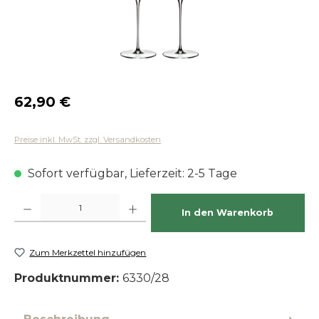
Regulärer Preis:
62,90 €
Preise inkl. MwSt. zzgl. Versandkosten
Sofort verfügbar, Lieferzeit: 2-5 Tage
Produkt Anzahl: Gib den gewünschten Wert ein oder benutze die Schaltfläch
In den Warenkorb
Zum Merkzettel hinzufügen
Produktnummer:
6330/28