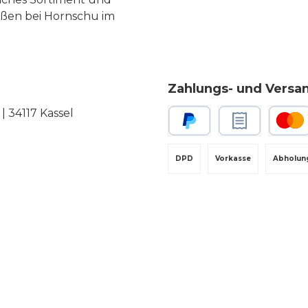
eßen bei Hornschu im
Zahlungs- und Versa
 34117 Kassel
PayPal
Rechnungskauf
Kredit-
DPD
Vorkasse
Abholun