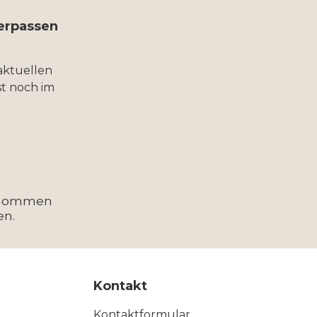
verpassen
aktuellen
t noch im
enommen
en.
Kontakt
Kontaktformular