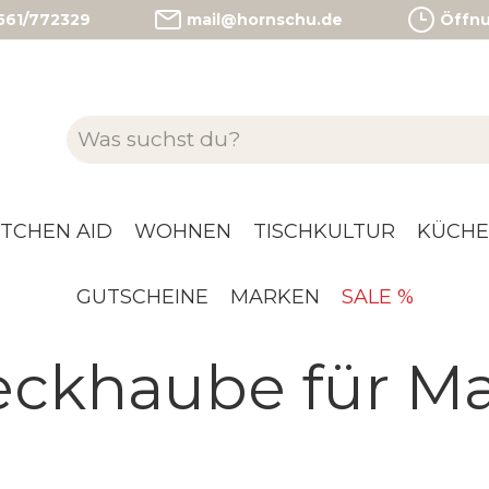
)561/772329
mail@hornschu.de
Öffnun
ITCHEN AID
WOHNEN
TISCHKULTUR
KÜCHE
GUTSCHEINE
MARKEN
SALE %
khaube für Ma