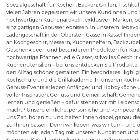
Spezialgeschäft für Kochen, Backen, Grillen, Tischku
vielen Jahren begeistern wir unsere Kundinnen und
hochwertigen Küchenartikeln, exklusiven Marken, p
einzigartigen Genusserlebnissen. In unserem liebevo
Ladengeschäft in der Obersten Gasse in Kassel finde
an Kochgeschirr, Messern, Küchenhelfern, Backzubeh
Geschenkideen und besonderen Produkten für Küc
hochwertige Pfannen, edle Gläser, stilvolles Geschirr
Küchenutensilien – bei uns entdecken Sie Produkte
den Alltag schöner gestalten. Ein besonderes Highlig
Kochschule und die Grillakademie. In unseren Kochk
Genuss-Events erleben Anfänger und Hobbyköche u
voller Inspiration, Genuss und Gemeinschaft. Gemeins
lernen und genießen – dafür stehen wir mit Leidensc
macht? Unsere ehrliche, persönliche und kompeten
uns Zeit, hören zu und helfen Ihnen dabei, genau die
zu Ihnen passen. Denn wir lieben, was wir tun – und 
möchten wir jeden Tag mit unseren Kundinnen und 
Sie uns in Kassel, entdecken Sie unser außergewöhn