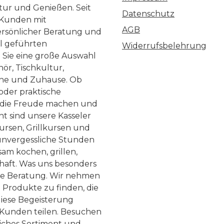
ltur und Genießen. Seit
Datenschutz
 Kunden mit
AGB
ersönlicher Beratung und
ll geführten
Widerrufsbelehrung
n Sie eine große Auswahl
ör, Tischkultur,
he und Zuhause. Ob
 oder praktische
, die Freude machen und
ht sind unsere Kasseler
ursen, Grillkursen und
nvergessliche Stunden
am kochen, grillen,
haft. Was uns besonders
te Beratung. Wir nehmen
 Produkte zu finden, die
diese Begeisterung
Kunden teilen. Besuchen
liches Sortiment und