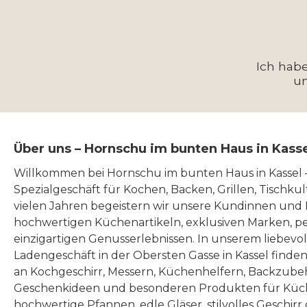
Ich hab
u
Über uns – Hornschu im bunten Haus in Kass
Willkommen bei Hornschu im bunten Haus in Kassel
Spezialgeschäft für Kochen, Backen, Grillen, Tischku
vielen Jahren begeistern wir unsere Kundinnen und
hochwertigen Küchenartikeln, exklusiven Marken, p
einzigartigen Genusserlebnissen. In unserem liebevo
Ladengeschäft in der Obersten Gasse in Kassel finde
an Kochgeschirr, Messern, Küchenhelfern, Backzubeh
Geschenkideen und besonderen Produkten für Küc
hochwertige Pfannen, edle Gläser, stilvolles Geschirr