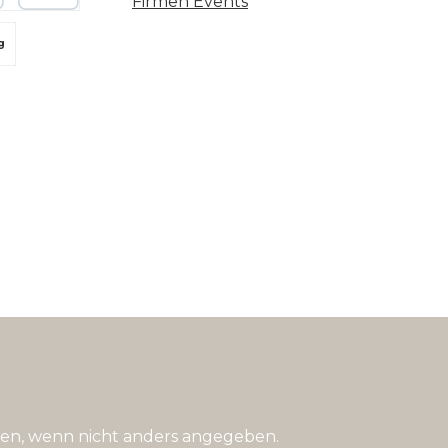
Firmen Events
 oder Debitkarte
g
n, wenn nicht anders angegeben.