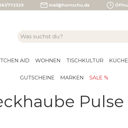
)561/772329
mail@hornschu.de
Öffnun
ITCHEN AID
WOHNEN
TISCHKULTUR
KÜCHE
GUTSCHEINE
MARKEN
SALE %
ckhaube Pulse 