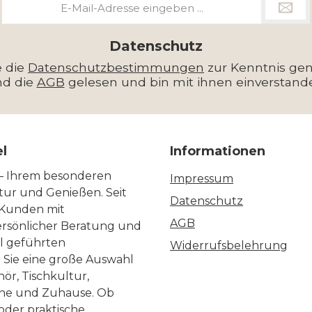
Mail-
Adresse
*
Datenschutz
e die
Datenschutzbestimmungen
zur Kenntnis g
nd die
AGB
gelesen und bin mit ihnen einverstand
el
Informationen
 – Ihrem besonderen
Impressum
ltur und Genießen. Seit
Datenschutz
 Kunden mit
AGB
ersönlicher Beratung und
ll geführten
Widerrufsbelehrung
n Sie eine große Auswahl
ör, Tischkultur,
he und Zuhause. Ob
 oder praktische