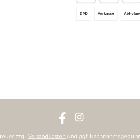
PayPal
Rechnungskauf
Kredit-
DPD
Vorkasse
Abholun
Facebook
Instagram
steuer zzgl.
Versandkosten
und ggf. Nachnahmegebühre