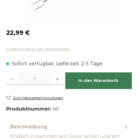
Regulärer Preis:
22,99 €
Preise inkl. MwSt. zzgl. Versandkosten
Sofort verfügbar, Lieferzeit: 2-5 Tage
Produkt Anzahl: Gib den gewünschten Wert ein oder benutze die Schaltfläch
In den Warenkorb
Zum Merkzettel hinzufügen
Produktnummer:
ls1
Beschreibung
Endlich zusammen am Feuer sitzen und am