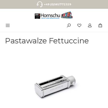
Zum Hauptinhalt springen
+49 (0)561/772329
Pastawalze Fettuccine
Bildergalerie überspringen