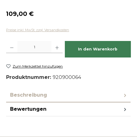
Regulärer Preis:
109,00 €
Preise inkl. MwSt. zzgl. Versandkosten
Produkt Anzahl: Gib den gewünschten Wert ein oder benutze die Schaltfläch
In den Warenkorb
Zum Merkzettel hinzufügen
Produktnummer:
920900064
Beschreibung
Bewertungen