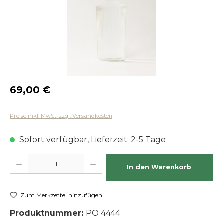
Regulärer Preis:
69,00 €
Preise inkl. MwSt. zzgl. Versandkosten
Sofort verfügbar, Lieferzeit: 2-5 Tage
Produkt Anzahl: Gib den gewünschten Wert ein oder benutze die Schaltfläch
In den Warenkorb
Zum Merkzettel hinzufügen
Produktnummer:
PO 4444