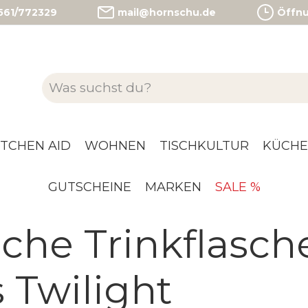
)561/772329
mail@hornschu.de
Öffnun
ITCHEN AID
WOHNEN
TISCHKULTUR
KÜCHE
GUTSCHEINE
MARKEN
SALE %
sche Trinkflasch
 Twilight