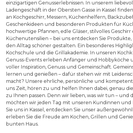
einzigartigen Genusserlebnissen. In unserem liebevo
Ladengeschäft in der Obersten Gasse in Kassel finde
an Kochgeschirr, Messern, Küchenhelfern, Backzubeh
Geschenkideen und besonderen Produkten für Küc
hochwertige Pfannen, edle Gläser, stilvolles Geschirr
Küchenutensilien – bei uns entdecken Sie Produkte
den Alltag schöner gestalten. Ein besonderes Highlig
Kochschule und die Grillakademie. In unseren Kochk
Genuss-Events erleben Anfänger und Hobbyköche u
voller Inspiration, Genuss und Gemeinschaft. Gemeins
lernen und genießen – dafür stehen wir mit Leidensc
macht? Unsere ehrliche, persönliche und kompeten
uns Zeit, hören zu und helfen Ihnen dabei, genau die
zu Ihnen passen. Denn wir lieben, was wir tun – und 
möchten wir jeden Tag mit unseren Kundinnen und 
Sie uns in Kassel, entdecken Sie unser außergewöhn
erleben Sie die Freude am Kochen, Grillen und Geni
bunten Haus.