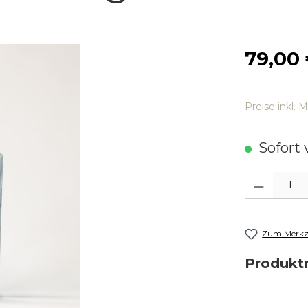
Regulärer
79,00
Preise inkl. 
Sofort v
Produkt Anza
Zum Merkze
Produk