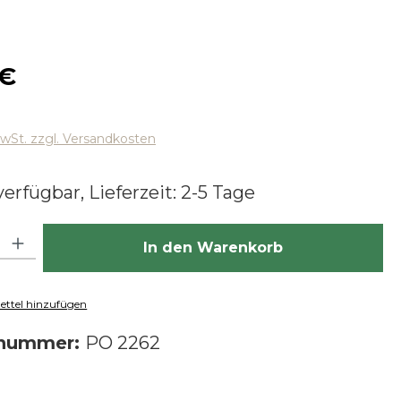
 Preis:
 €
MwSt. zzgl. Versandkosten
erfügbar, Lieferzeit: 2-5 Tage
hl: Gib den gewünschten Wert ein oder benutze die Schaltfläch
In den Warenkorb
ttel hinzufügen
tnummer:
PO 2262