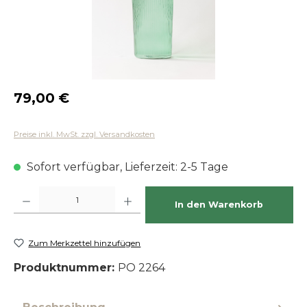
Regulärer Preis:
79,00 €
Preise inkl. MwSt. zzgl. Versandkosten
Sofort verfügbar, Lieferzeit: 2-5 Tage
Produkt Anzahl: Gib den gewünschten Wert ein oder benutze die Schaltfläch
In den Warenkorb
Zum Merkzettel hinzufügen
Produktnummer:
PO 2264