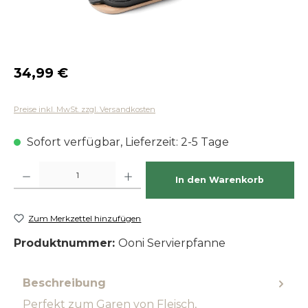
Regulärer Preis:
34,99 €
Preise inkl. MwSt. zzgl. Versandkosten
Sofort verfügbar, Lieferzeit: 2-5 Tage
Produkt Anzahl: Gib den gewünschten Wert ein oder benutze die Schaltfläch
In den Warenkorb
Zum Merkzettel hinzufügen
Produktnummer:
Ooni Servierpfanne
Beschreibung
Perfekt zum Garen von Fleisch,