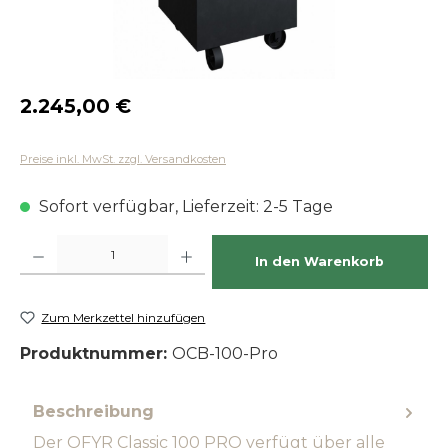
Regulärer Preis:
2.245,00 €
Preise inkl. MwSt. zzgl. Versandkosten
Sofort verfügbar, Lieferzeit: 2-5 Tage
Produkt Anzahl: Gib den gewünschten Wert ein oder benutze die Schaltfläch
In den Warenkorb
Zum Merkzettel hinzufügen
Produktnummer:
OCB-100-Pro
Beschreibung
Der OFYR Classic 100 PRO verfügt über alle