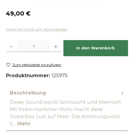
Regulärer Preis:
49,00 €
Preise inkl. MwSt. zzgl. Versandkosten
Produkt Anzahl: Gib den gewünschten Wert ein oder benutze die Schaltfläch
In den Warenkorb
Zum Merkzettel hinzufügen
Produktnummer:
125975
Beschreibung
Dieser Sound weckt Sehnsucht und Meerweh
Mit ihrem maritimen Motiv macht diese
Oceanbox Lust auf Meer. Das stimmungsvolle
S…
Mehr