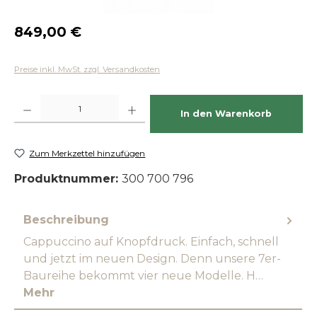
Regulärer Preis:
849,00 €
Preise inkl. MwSt. zzgl. Versandkosten
Produkt Anzahl: Gib den gewünschten Wert ein oder benutze die Schaltfläch
In den Warenkorb
Zum Merkzettel hinzufügen
Produktnummer:
300 700 796
Beschreibung
Cappuccino auf Knopfdruck. Einfach, schnell
und jetzt im neuen Design. Denn unsere 7er-
Baureihe bekommt vier neue Modelle. H…
Mehr