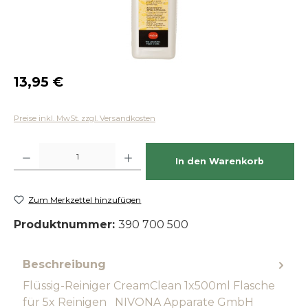
Regulärer Preis:
13,95 €
Preise inkl. MwSt. zzgl. Versandkosten
Produkt Anzahl: Gib den gewünschten Wert ein oder benutze die Schaltfläch
In den Warenkorb
Zum Merkzettel hinzufügen
Produktnummer:
390 700 500
Beschreibung
Flüssig-Reiniger CreamClean 1x500ml Flasche
für 5x Reinigen NIVONA Apparate GmbH