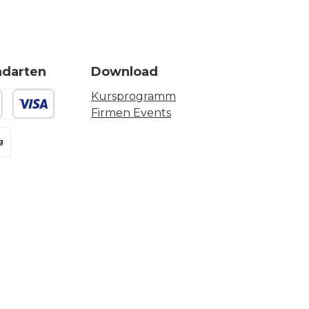
ndarten
Download
Kursprogramm
Firmen Events
 oder Debitkarte
g