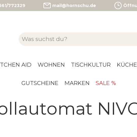
)561/772329
mail@hornschu.de
Öffnun
ITCHEN AID
WOHNEN
TISCHKULTUR
KÜCHE
GUTSCHEINE
MARKEN
SALE %
ollautomat NIVO