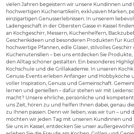
vielen Jahren begeistern wir unsere Kundinnen und
hochwertigen Küchenartikeln, exklusiven Marken, p
einzigartigen Genusserlebnissen. In unserem liebevo
Ladengeschäft in der Obersten Gasse in Kassel finde
an Kochgeschirr, Messern, Küchenhelfern, Backzubeh
Geschenkideen und besonderen Produkten für Küc
hochwertige Pfannen, edle Gläser, stilvolles Geschirr
Küchenutensilien – bei uns entdecken Sie Produkte
den Alltag schöner gestalten. Ein besonderes Highlig
Kochschule und die Grillakademie. In unseren Kochk
Genuss-Events erleben Anfänger und Hobbyköche u
voller Inspiration, Genuss und Gemeinschaft. Gemeins
lernen und genießen – dafür stehen wir mit Leidensc
macht? Unsere ehrliche, persönliche und kompeten
uns Zeit, hören zu und helfen Ihnen dabei, genau die
zu Ihnen passen. Denn wir lieben, was wir tun – und 
möchten wir jeden Tag mit unseren Kundinnen und 
Sie uns in Kassel, entdecken Sie unser außergewöhn
erleben Sie die Freude am Kochen, Grillen und Geni