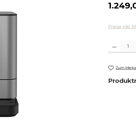
Regulärer
1.249,
Preise inkl. 
Produkt Anza
Zum Merkze
Produk