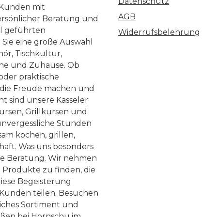
Datenschutz
 Kunden mit
AGB
ersönlicher Beratung und
ll geführten
Widerrufsbelehrung
n Sie eine große Auswahl
ör, Tischkultur,
he und Zuhause. Ob
 oder praktische
, die Freude machen und
ht sind unsere Kasseler
ursen, Grillkursen und
nvergessliche Stunden
am kochen, grillen,
haft. Was uns besonders
te Beratung. Wir nehmen
 Produkte zu finden, die
diese Begeisterung
Kunden teilen. Besuchen
liches Sortiment und
eßen bei Hornschu im