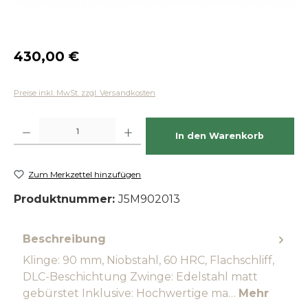
Regulärer Preis:
430,00 €
Preise inkl. MwSt. zzgl. Versandkosten
Produkt Anzahl: Gib den gewünschten Wert ein oder benutze die Schaltfläch
In den Warenkorb
Zum Merkzettel hinzufügen
Produktnummer:
J5M902013
Beschreibung
Klinge: 90 mm, Niobstahl, 60 HRC, Flachschliff,
DLC-Beschichtung Zwinge: Edelstahl matt
gebürstet Inklusive: Hochwertige ma…
Mehr