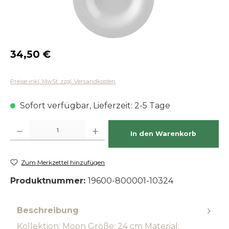
Regulärer Preis:
34,50 €
Preise inkl. MwSt. zzgl. Versandkosten
Sofort verfügbar, Lieferzeit: 2-5 Tage
Produkt Anzahl: Gib den gewünschten Wert ein oder benutze die Schaltfläch
In den Warenkorb
Zum Merkzettel hinzufügen
Produktnummer:
19600-800001-10324
Beschreibung
Kollektion: Moon Größe: 24 cm Material: