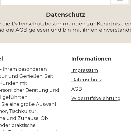
Mail-
Adresse
*
Datenschutz
e die
Datenschutzbestimmungen
zur Kenntnis g
nd die
AGB
gelesen und bin mit ihnen einverstand
el
Informationen
 – Ihrem besonderen
Impressum
ltur und Genießen. Seit
Datenschutz
 Kunden mit
AGB
ersönlicher Beratung und
ll geführten
Widerrufsbelehrung
n Sie eine große Auswahl
ör, Tischkultur,
he und Zuhause. Ob
 oder praktische