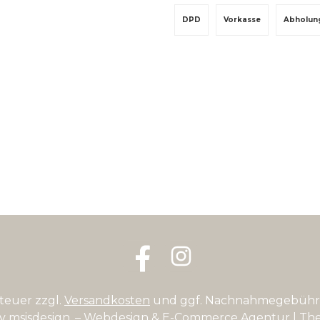
PayPal
Rechnungskauf
Kredit-
DPD
Vorkasse
Abholun
Facebook
Instagram
steuer zzgl.
Versandkosten
und ggf. Nachnahmegebühre
by
msisdesign. – Webdesign & E-Commerce Agentur
| Th