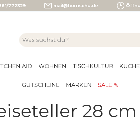
)561/772329
mail@hornschu.de
Öffnun
ITCHEN AID
WOHNEN
TISCHKULTUR
KÜCHE
GUTSCHEINE
MARKEN
SALE %
iseteller 28 cm