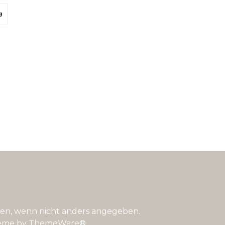
 oder Debitkarte
g
n, wenn nicht anders angegeben.
eme by
ThemeWare®