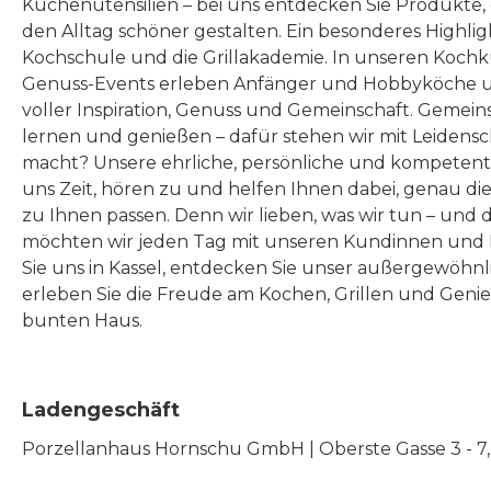
Küchenutensilien – bei uns entdecken Sie Produkte
den Alltag schöner gestalten. Ein besonderes Highlig
Kochschule und die Grillakademie. In unseren Kochk
Genuss-Events erleben Anfänger und Hobbyköche u
voller Inspiration, Genuss und Gemeinschaft. Gemeins
lernen und genießen – dafür stehen wir mit Leidensc
macht? Unsere ehrliche, persönliche und kompeten
uns Zeit, hören zu und helfen Ihnen dabei, genau die
zu Ihnen passen. Denn wir lieben, was wir tun – und 
möchten wir jeden Tag mit unseren Kundinnen und 
Sie uns in Kassel, entdecken Sie unser außergewöhn
erleben Sie die Freude am Kochen, Grillen und Geni
bunten Haus.
Ladengeschäft
Porzellanhaus Hornschu GmbH | Oberste Gasse 3 - 7, |