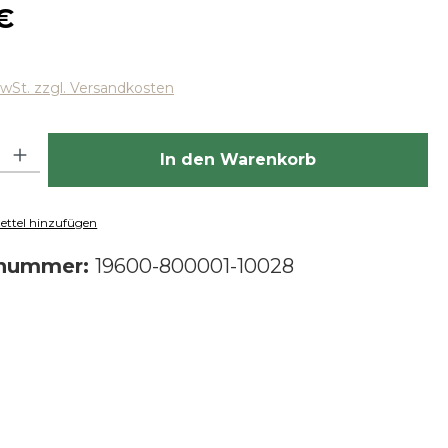
 Preis:
€
MwSt. zzgl. Versandkosten
hl: Gib den gewünschten Wert ein oder benutze die Schaltfläch
In den Warenkorb
ttel hinzufügen
tnummer:
19600-800001-10028