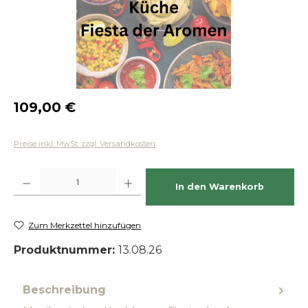
Regulärer Preis:
109,00 €
Preise inkl. MwSt. zzgl. Versandkosten
Produkt Anzahl: Gib den gewünschten Wert ein oder benutze die Schaltfläch
In den Warenkorb
Zum Merkzettel hinzufügen
Produktnummer:
13.08.26
Beschreibung