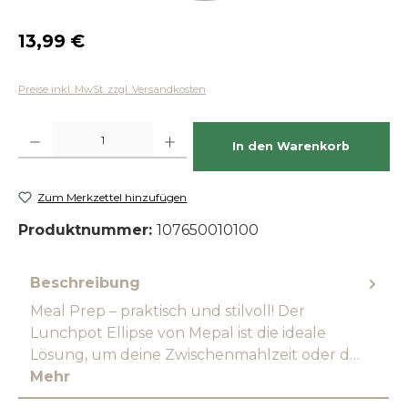
Regulärer Preis:
13,99 €
Preise inkl. MwSt. zzgl. Versandkosten
Produkt Anzahl: Gib den gewünschten Wert ein oder benutze die Schaltfläch
In den Warenkorb
Zum Merkzettel hinzufügen
Produktnummer:
107650010100
Beschreibung
Meal Prep – praktisch und stilvoll! Der
Lunchpot Ellipse von Mepal ist die ideale
Lösung, um deine Zwischenmahlzeit oder d…
Mehr