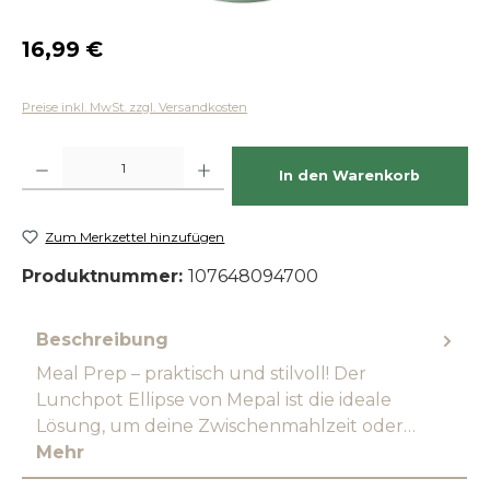
Regulärer Preis:
16,99 €
Preise inkl. MwSt. zzgl. Versandkosten
Produkt Anzahl: Gib den gewünschten Wert ein oder benutze die Schaltfläch
In den Warenkorb
Zum Merkzettel hinzufügen
Produktnummer:
107648094700
Beschreibung
Meal Prep – praktisch und stilvoll! Der
Lunchpot Ellipse von Mepal ist die ideale
Lösung, um deine Zwischenmahlzeit oder…
Mehr