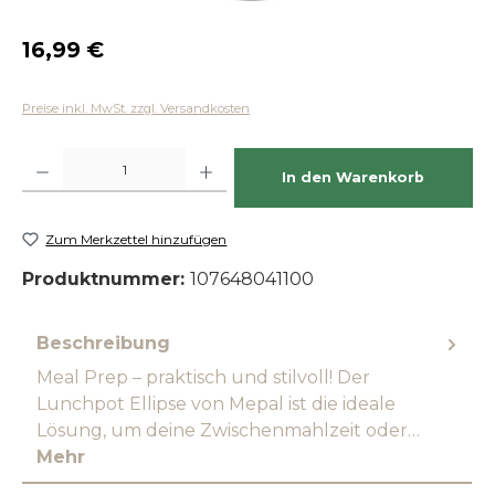
Regulärer Preis:
16,99 €
Preise inkl. MwSt. zzgl. Versandkosten
Produkt Anzahl: Gib den gewünschten Wert ein oder benutze die Schaltfläch
In den Warenkorb
Zum Merkzettel hinzufügen
Produktnummer:
107648041100
Beschreibung
Meal Prep – praktisch und stilvoll! Der
Lunchpot Ellipse von Mepal ist die ideale
Lösung, um deine Zwischenmahlzeit oder…
Mehr