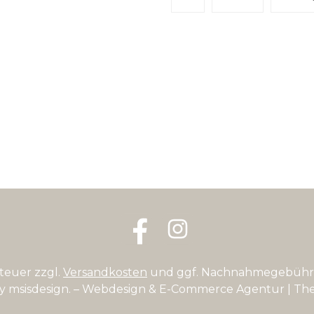
Facebook
Instagram
steuer zzgl.
Versandkosten
und ggf. Nachnahmegebühre
by
msisdesign. – Webdesign & E-Commerce Agentur
| Th