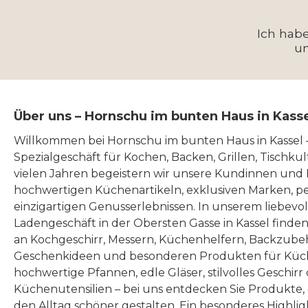
Ich hab
u
Über uns – Hornschu im bunten Haus in Kass
Willkommen bei Hornschu im bunten Haus in Kassel
Spezialgeschäft für Kochen, Backen, Grillen, Tischku
vielen Jahren begeistern wir unsere Kundinnen und
hochwertigen Küchenartikeln, exklusiven Marken, p
einzigartigen Genusserlebnissen. In unserem liebevo
Ladengeschäft in der Obersten Gasse in Kassel finde
an Kochgeschirr, Messern, Küchenhelfern, Backzubeh
Geschenkideen und besonderen Produkten für Küc
hochwertige Pfannen, edle Gläser, stilvolles Geschirr
Küchenutensilien – bei uns entdecken Sie Produkte
den Alltag schöner gestalten. Ein besonderes Highlig