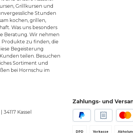
ursen, Grillkursen und
nvergessliche Stunden
am kochen, grillen,
haft. Was uns besonders
te Beratung. Wir nehmen
 Produkte zu finden, die
diese Begeisterung
Kunden teilen. Besuchen
liches Sortiment und
eßen bei Hornschu im
Zahlungs- und Versa
 34117 Kassel
PayPal
Rechnungskauf
Kredit-
DPD
Vorkasse
Abholun