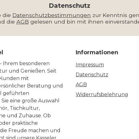
*
Datenschutz
e die
Datenschutzbestimmungen
zur Kenntnis g
nd die
AGB
gelesen und bin mit ihnen einverstand
el
Informationen
 – Ihrem besonderen
Impressum
ltur und Genießen. Seit
Datenschutz
 Kunden mit
AGB
ersönlicher Beratung und
ll geführten
Widerrufsbelehrung
n Sie eine große Auswahl
ör, Tischkultur,
he und Zuhause. Ob
 oder praktische
, die Freude machen und
ht sind unsere Kasseler