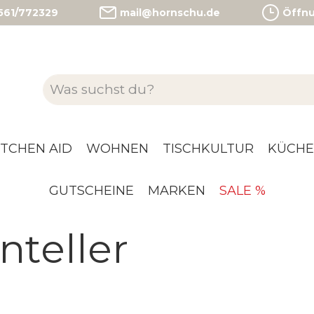
)561/772329
mail@hornschu.de
Öffnun
ITCHEN AID
WOHNEN
TISCHKULTUR
KÜCHE
GUTSCHEINE
MARKEN
SALE %
teller