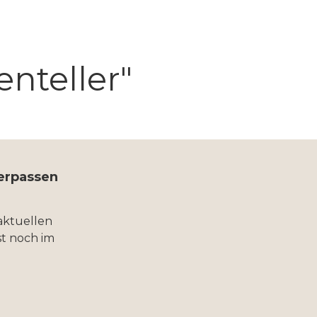
nteller"
verpassen
aktuellen
t noch im