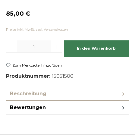
Regulärer Preis:
85,00 €
Preise inkl. MwSt. zzgl. Versandkosten
Produkt Anzahl: Gib den gewünschten Wert ein oder benutze die Schaltfläch
In den Warenkorb
Zum Merkzettel hinzufügen
Produktnummer:
15051500
Beschreibung
Bewertungen