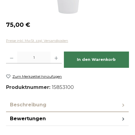
Regulärer Preis:
75,00 €
Preise inkl. MwSt. zzgl. Versandkosten
Produkt Anzahl: Gib den gewünschten Wert ein oder benutze die Schaltfläch
In den Warenkorb
Zum Merkzettel hinzufügen
Produktnummer:
15853100
Beschreibung
Bewertungen