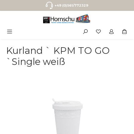
Zum Hauptinhalt springen
+49 (0)561/772329
Kurland ` KPM TO GO
`Single weiß
Bildergalerie überspringen