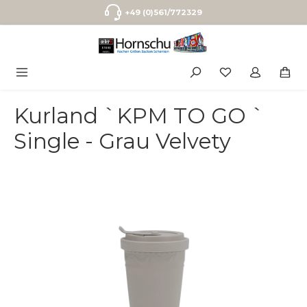
Zum Hauptinhalt springen
+49 (0)561/772329
Kurland `KPM TO GO `
Single - Grau Velvety
Bildergalerie überspringen