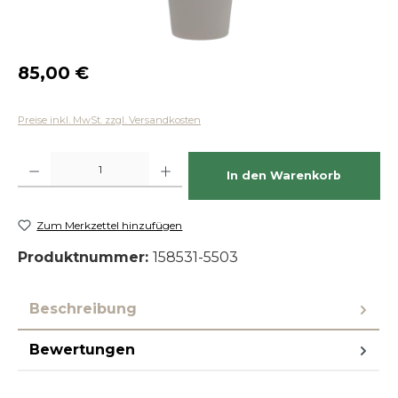
Regulärer Preis:
85,00 €
Preise inkl. MwSt. zzgl. Versandkosten
Produkt Anzahl: Gib den gewünschten Wert ein oder benutze die Schaltfläch
In den Warenkorb
Zum Merkzettel hinzufügen
Produktnummer:
158531-5503
Beschreibung
Bewertungen