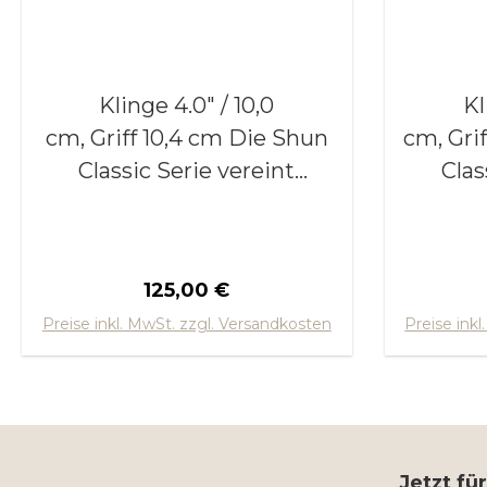
Klinge 4.0" / 10,0
Kl
cm, Griff 10,4 cm Die Shun
cm, Griff 12
Classic Serie vereint
Clas
jahrhundertealte,
ja
japanische Samurai
jap
Schmiedekunst
S
Regulärer Preis:
125,00 €
mit modernen und
mit
In den Warenkorb
In
Preise inkl. MwSt. zzgl. Versandkosten
Preise ink
technisch ausgereiften
techn
Fertigungsverfahren
Fert
unserer Zeit.
Als Ergebnis präsentiert
Als Er
sich eine überaus
si
Jetzt fü