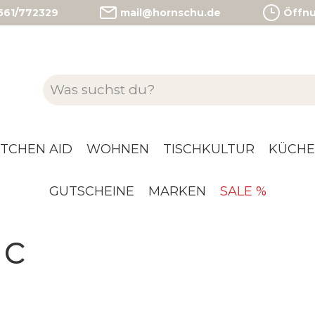
)561/772329
mail@hornschu.de
Öffnun
ITCHEN AID
WOHNEN
TISCHKULTUR
KÜCHE
GUTSCHEINE
MARKEN
SALE %
ic