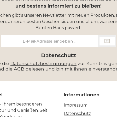
hochwertige
und bestens informiert zu bleiben!
messer Serie, die
ochen gibt's unseren Newsletter mit neuen Produkten, 
ns kleinste Detail
en, unseren besten Geschenkideen und allem, was sons
ift und konsequent
Bunten Haus passiert.
eständige Schärfe
E-
erichtet wurde.
Mail-
esser sind damit
Adresse
*
Datenschutz
orragend für den
e die
Datenschutzbestimmungen
zur Kenntnis g
sionellen Gebrauch
nd die
AGB
gelesen und bin mit ihnen einverstand
geeignet.
n anzusehen sind
un Classic Klingen
el
Informationen
wegen ihres
rakteristischen,
 – Ihrem besonderen
Impressum
ltur und Genießen. Seit
enmatten Musters
Datenschutz
 Kunden mit