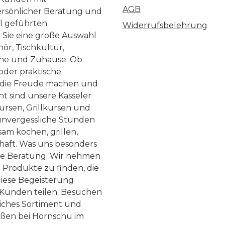
maszener Stahlverb
AGB
ersönlicher Beratung und
us 32 Lagen. VG
ll geführten
Widerrufsbelehrung
ahl mit einer Härte
n Sie eine große Auswahl
ör, Tischkultur,
(±1) HRC bildet den
he und Zuhause. Ob
er gesamten Klinge
 oder praktische
hin zur Schneide.
, die Freude machen und
elt von 32 Lagen
ht sind unsere Kasseler
ursen, Grillkursen und
zenerstahl erhält
nvergessliche Stunden
s Messer seine
am kochen, grillen,
eichliche Anatomie
haft. Was uns besonders
mit einer
te Beratung. Wir nehmen
 Produkte zu finden, die
 Klinge, die durch d
diese Begeisterung
iden Komponenten
Kunden teilen. Besuchen
d elastisch zugleich
liches Sortiment und
ist.
eßen bei Hornschu im