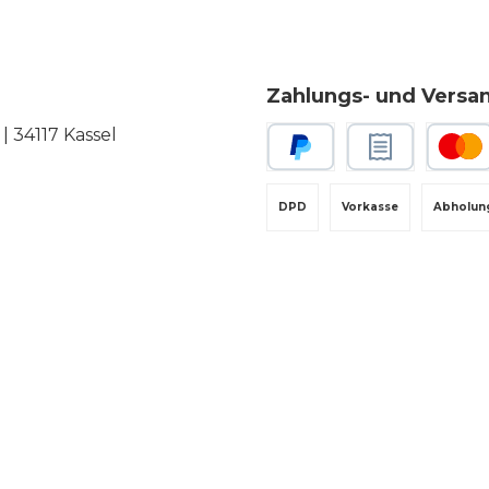
n Classic Klingen b
 einen beidseitigen
Zahlungs- und Versa
glebigem Pakkaholz
 34117 Kassel
t in traditionell
cher Kastanienform
PayPal
Rechnungskauf
Kredit-
gehalten.
DPD
Vorkasse
Abholun
ertige, dem Holz
hrte Harze, machen
aterial besonders
elastbar und
tigkeitsresistent.
eine typische
ienform sorgt dank
eichten Kanteauf der