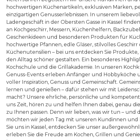
des Damaszener Stahlverb
des Da
hochwertigen Küchenartikeln, exklusiven Marken, p
unds aus 32 Lagen. VG
unds a
einzigartigen Genusserlebnissen. In unserem liebevo
MAX Stahl mit einer Härte
MAX St
Ladengeschäft in der Obersten Gasse in Kassel finde
an Kochgeschirr, Messern, Küchenhelfern, Backzubeh
von 61 (±1) HRC bildet den
von 61 
Geschenkideen und besonderen Produkten für Küc
Kern der gesamten Klinge
Kern d
hochwertige Pfannen, edle Gläser, stilvolles Geschirr
bis hin zur Schneide.
bis 
Küchenutensilien – bei uns entdecken Sie Produkte
Ummantelt von 32 Lagen
Ummant
den Alltag schöner gestalten. Ein besonderes Highlig
Kochschule und die Grillakademie. In unseren Kochk
Damaszenerstahl erhält
Damas
Genuss-Events erleben Anfänger und Hobbyköche u
das Messer seine
da
voller Inspiration, Genuss und Gemeinschaft. Gemeins
unvergleichliche Anatomie
unvergl
lernen und genießen – dafür stehen wir mit Leidensc
mit einer
macht? Unsere ehrliche, persönliche und kompeten
uns Zeit, hören zu und helfen Ihnen dabei, genau die
stabilen Klinge, die durch d
stabilen
zu Ihnen passen. Denn wir lieben, was wir tun – und 
ie beiden Komponenten
ie be
möchten wir jeden Tag mit unseren Kundinnen und 
hart und elastisch zugleich
hart un
Sie uns in Kassel, entdecken Sie unser außergewöhn
ist.
erleben Sie die Freude am Kochen, Grillen und Geni