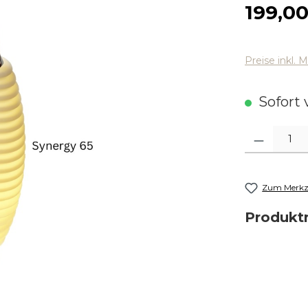
Regulärer
199,0
Preise inkl. 
Sofort v
Produkt Anza
Zum Merkze
Produk