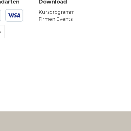
ndarten
Download
Kursprogramm
Firmen Events
 oder Debitkarte
g