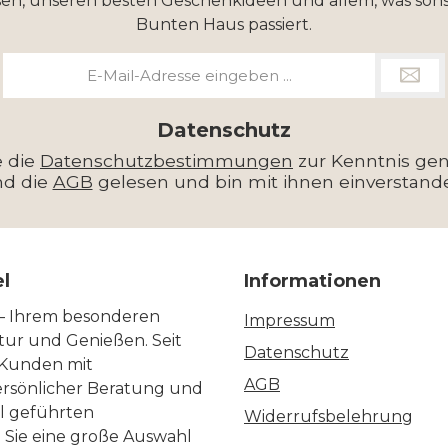
en, unseren besten Geschenkideen und allem, was sons
Bunten Haus passiert.
E-
Mail-
Adresse
*
Datenschutz
e die
Datenschutzbestimmungen
zur Kenntnis g
nd die
AGB
gelesen und bin mit ihnen einverstand
el
Informationen
 – Ihrem besonderen
Impressum
ltur und Genießen. Seit
Datenschutz
 Kunden mit
AGB
ersönlicher Beratung und
ll geführten
Widerrufsbelehrung
n Sie eine große Auswahl