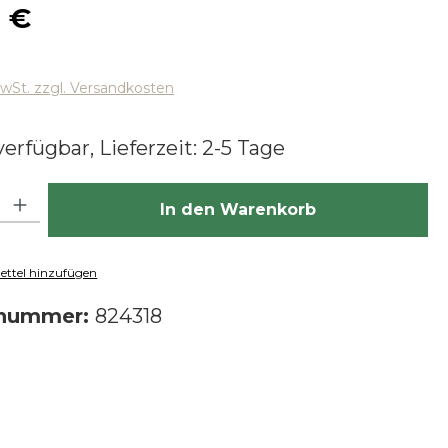
 Preis:
0 €
MwSt. zzgl. Versandkosten
erfügbar, Lieferzeit: 2-5 Tage
hl: Gib den gewünschten Wert ein oder benutze die Schaltfläch
In den Warenkorb
ttel hinzufügen
tnummer:
824318