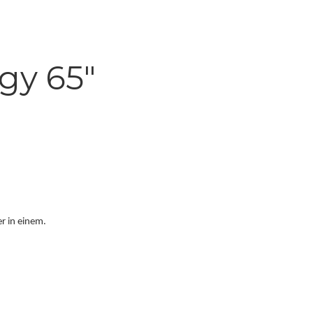
gy 65"
r in einem.