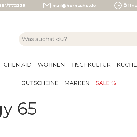
)561/772329
mail@hornschu.de
Öffnun
ITCHEN AID
WOHNEN
TISCHKULTUR
KÜCHE
GUTSCHEINE
MARKEN
SALE %
y 65