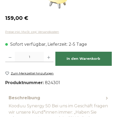
Regulärer Preis:
159,00 €
Preise inkl. MwSt. zzgl. Versandkosten
Sofort verfügbar, Lieferzeit: 2-5 Tage
Produkt Anzahl: Gib den gewünschten Wert ein oder benutze die Schaltfläch
In den Warenkorb
Zum Merkzettel hinzufügen
Produktnummer:
824301
Beschreibung
Kooduu Synergy 50 Bei uns im Geschäft fragen
wir unsere Kund*innen immer: „Haben Sie