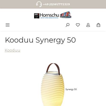
Zum Hauptinhalt springen
+49 (0)561/772329
Kooduu Synergy 50
Kooduu
Bildergalerie überspringen