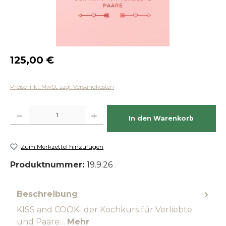
Regulärer Preis:
125,00 €
Preise inkl. MwSt. zzgl. Versandkosten
Produkt Anzahl: Gib den gewünschten Wert ein oder benutze die Schaltfläch
In den Warenkorb
Zum Merkzettel hinzufügen
Produktnummer:
19.9.26
Beschreibung
KISS and COOK- der Kochkurs für Verliebte
und Paare…
Mehr